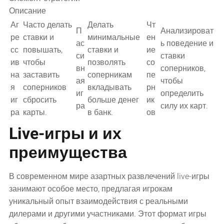
Описание
Аг
Часто делать
Делать
Чт
П
Анализироват
ре
ставки и
минимальные
ен
ас
ь поведение и
сс
повышать,
ставки и
ие
си
ставки
ив
чтобы
позволять
со
вн
соперников,
на
заставить
соперникам
пе
ая
чтобы
я
соперников
вкладывать
рн
иг
определить
иг
сбросить
больше денег
ик
ра
силу их карт.
ра
карты.
в банк.
ов
Live-игры и их
преимущества
В современном мире азартных развлечений live-игры
занимают особое место, предлагая игрокам
уникальный опыт взаимодействия с реальными
дилерами и другими участниками. Этот формат игры