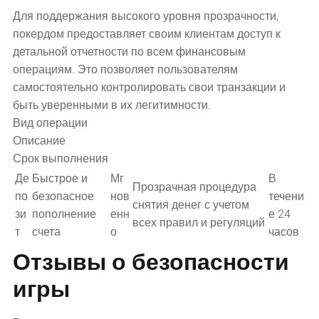
Для поддержания высокого уровня прозрачности,
покердом предоставляет своим клиентам доступ к
детальной отчетности по всем финансовым
операциям. Это позволяет пользователям
самостоятельно контролировать свои транзакции и
быть уверенными в их легитимности.
Вид операции
Описание
Срок выполнения
Де
Быстрое и
Мг
В
Прозрачная процедура
по
безопасное
нов
течени
снятия денег с учетом
зи
пополнение
енн
е 24
всех правил и регуляций
т
счета
о
часов
Отзывы о безопасности
игры