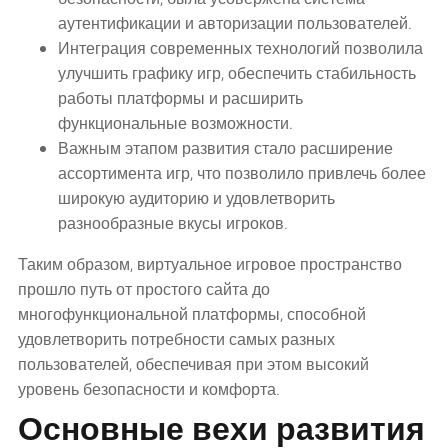
аутентификации и авторизации пользователей.
Интеграция современных технологий позволила
улучшить графику игр, обеспечить стабильность
работы платформы и расширить
функциональные возможности.
Важным этапом развития стало расширение
ассортимента игр, что позволило привлечь более
широкую аудиторию и удовлетворить
разнообразные вкусы игроков.
Таким образом, виртуальное игровое пространство
прошло путь от простого сайта до
многофункциональной платформы, способной
удовлетворить потребности самых разных
пользователей, обеспечивая при этом высокий
уровень безопасности и комфорта.
Основные вехи развития