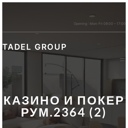
Skip
to
content
Opening : Mon-Fri 08:00 – 17:00
TADEL GROUP
КАЗИНО И ПОКЕР
РУМ.2364 (2)