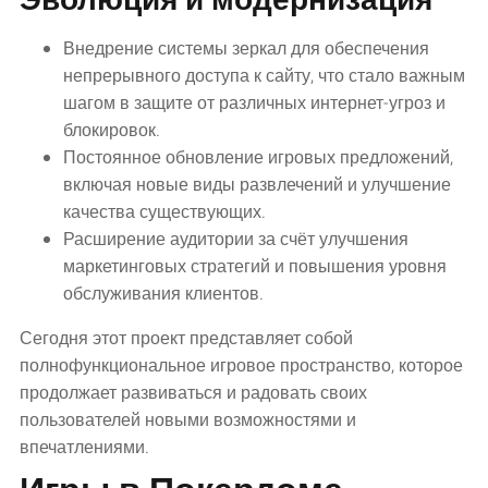
Эволюция и модернизация
Внедрение системы зеркал для обеспечения
непрерывного доступа к сайту, что стало важным
шагом в защите от различных интернет-угроз и
блокировок.
Постоянное обновление игровых предложений,
включая новые виды развлечений и улучшение
качества существующих.
Расширение аудитории за счёт улучшения
маркетинговых стратегий и повышения уровня
обслуживания клиентов.
Сегодня этот проект представляет собой
полнофункциональное игровое пространство, которое
продолжает развиваться и радовать своих
пользователей новыми возможностями и
впечатлениями.