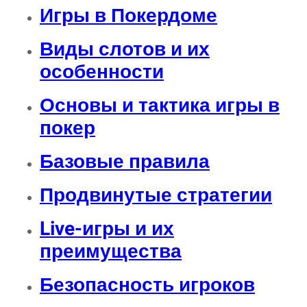
Игры в Покердоме
Виды слотов и их
особенности
Основы и тактика игры в
покер
Базовые правила
Продвинутые стратегии
Live-игры и их
преимущества
Безопасность игроков