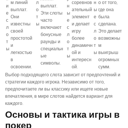
м линий
л
соревнов
н
о от того,
и
выплат.
н
выплат.
о
ательный
ы
где она
е
Эти слоты
ы
Они
т
элемент
е
была
с
часто
е
известны
ы
и делает
с
сделана.
л
включают
с
своей
игру
л
Это делает
о
бонусные
л
простотой
более
о
возможны
т
раунды и
о
и
динамичн
т
м
ы
специальн
т
легкостью
ой и
ы
выигрыш
ые
ы
в
интересн
огромных
символы.
освоении.
ой.
сумм.
Выбор подходящего слота зависит от предпочтений и
стратегии каждого игрока. Независимо от того,
предпочитаете ли вы классику или ищете новые
впечатления, в мире слотов найдется вариант для
каждого.
Основы и тактика игры в
покер