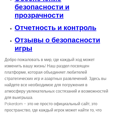
безопасности и
прозрачности
Отчетность и контроль
Отзывы о безопасности
игры
Добро пожаловать в мир, где каждый ход может
изменить вашу жизнь! Наш раздел посвящен
платформе, которая объединяет любителей
стратегических игр и азартных развлечений. Здесь вы
найдете все необходимое для погружения в
атмосферу увлекательных состязаний и возможностей
для выигрыша.
Pokerdom – это не просто официальный сайт, это
пространство, где каждый игрок может найти то, что