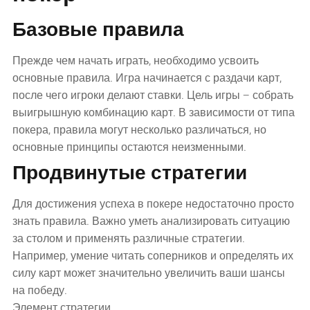
Базовые правила
Прежде чем начать играть, необходимо усвоить
основные правила. Игра начинается с раздачи карт,
после чего игроки делают ставки. Цель игры – собрать
выигрышную комбинацию карт. В зависимости от типа
покера, правила могут несколько различаться, но
основные принципы остаются неизменными.
Продвинутые стратегии
Для достижения успеха в покере недостаточно просто
знать правила. Важно уметь анализировать ситуацию
за столом и применять различные стратегии.
Например, умение читать соперников и определять их
силу карт может значительно увеличить ваши шансы
на победу.
Элемент стратегии