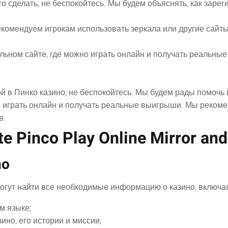
 это сделать, не беспокойтесь. Мы будем объяснять, как зар
екомендуем игрокам использовать зеркала или другие сайты
альном сайте, где можно играть онлайн и получать реальны
ой в Пинко казино, не беспокойтесь. Мы будем рады помочь
о играть онлайн и получать реальные выигрыши. Мы реком
в.
te Pinco Play Online Mirror and
no
могут найти все необходимые информацию о казино, включая
м языке;
ино, его истории и миссии;