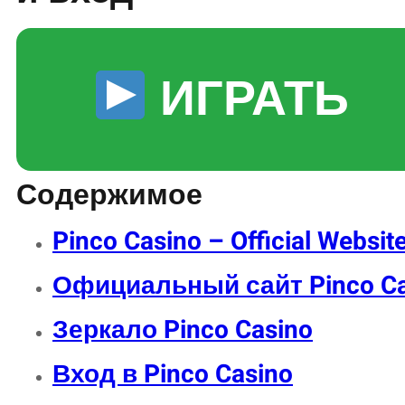
ИГРАТЬ
Содержимое
Pinco Casino – Official Websit
Официальный сайт Pinco Ca
Зеркало Pinco Casino
Вход в Pinco Casino