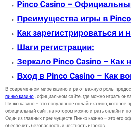
Pinco Casino – Официальны
Преимущества игры в Pinco
Как зарегистрироваться и н
Шаги регистрации:
Зеркало Pinco Casino – Как 
Вход в Pinco Casino – Как в
В современном мире казино играют важную роль, предост
пинко казино
, официальном сайте, где можно играть он
Пинко казино – это популярное онлайн-казино, которое пр
официальный сайт, на котором можно играть онлайн и п
Один из главных преимуществ Пинко казино – это его оф
обеспечить безопасность и честность игроков.