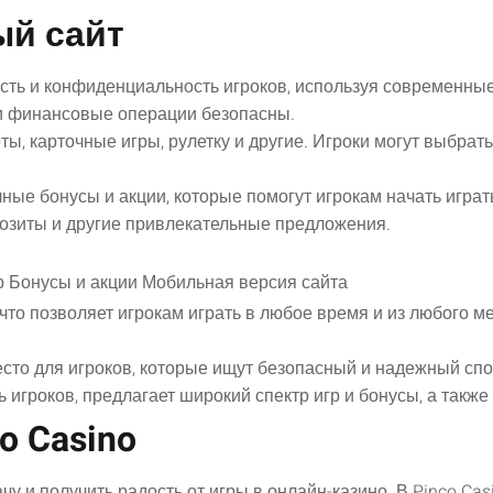
ый сайт
ть и конфиденциальность игроков, используя современные 
е и финансовые операции безопасны.
ты, карточные игры, рулетку и другие. Игроки могут выбрать
ные бонусы и акции, которые помогут игрокам начать играт
озиты и другие привлекательные предложения.
р
Бонусы и акции
Мобильная версия сайта
что позволяет игрокам играть в любое время и из любого м
есто для игроков, которые ищут безопасный и надежный спо
игроков, предлагает широкий спектр игр и бонусы, а также
o Casino
чу и получить радость от игры в онлайн-казино. В Pinco Ca