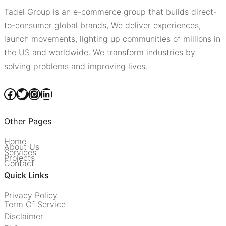
Tadel Group is an e-commerce group that builds direct-
to-consumer global brands, We deliver experiences,
launch movements, lighting up communities of millions in
the US and worldwide. We transform industries by
solving problems and improving lives.
Facebook
Twitter
Instagram
LinkedIn
Other Pages
Home
About Us
Services
Projects
Contact
Quick Links
Privacy Policy
Term Of Service
Disclaimer