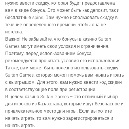
нужно ввести скидку, которая будет предоставлена
вам в виде бонуса. Это может быть как депозит, так и
бесплатные spins. Вам нужно использовать скидку в
течение определенного времени, чтобы она не
истекла.
Важно! Не забывайте, что бонусы в казино Sultan
Games могут иметь свои условия и ограничения.
Поэтому, перед использованием бонуса,
рекомендуется прочитать условия его использования.
Также, вам может быть полезно использовать скидку
Sultan Games, которая может помочь вам начать играть
с выигрышом. Для этого, вам нужно ввести код скидки
в соответствующее поле при регистрации.
В целом, казино Sultan Games – это отличный выбор
для игроков из Казахстана, которые ищут безопасное и
привлекательное место для игры. Если вы хотите
начать играть, то вам нужно зарегистрироваться и
начать играть.