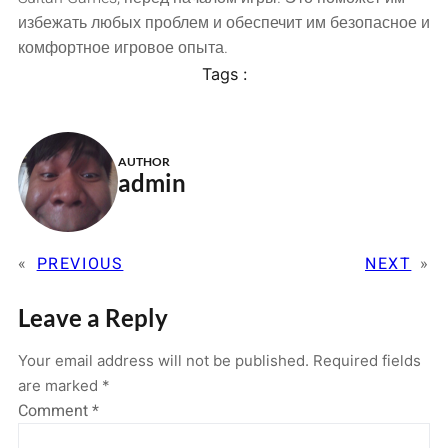
избежать любых проблем и обеспечит им безопасное и
комфортное игровое опыта.
Tags :
AUTHOR
admin
«
PREVIOUS
NEXT
»
Leave a Reply
Your email address will not be published.
Required fields
are marked
*
Comment
*