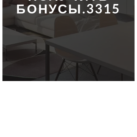
БОНУСЫ.3315