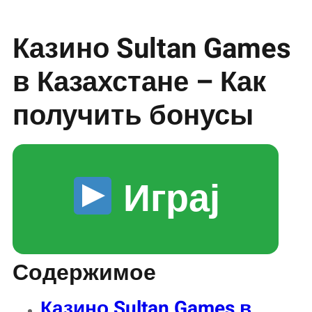
Казино Sultan Games
в Казахстане – Как
получить бонусы
Играј
Содержимое
Казино Sultan Games в