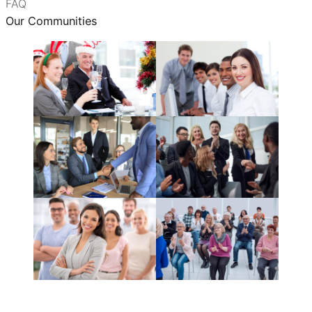
FAQ
Our Communities