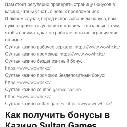
Вам стоит регулярно проверять страницу бонусов в
казино, чтобы узнать о новых предложениях.
В любом случае, перед использованием бонуса, вам
нужно прочитать условия и правила, связанные с ним,
чтобы понимать, как он работает и какие ограничения
он имеет.
Султан казино рабочее зеркало: https://www.wowhr.kz/
Султан казино промокод: https://www.wowhr.kz/
Султан казино бездепозитный бонус:
https://www.wowhr.kz/
Султан казино промокод бездепозитный бонус:
https://www.wowhr.kz/
Султан казино ссultan games casino:
https://www.wowhr.kz/
Султан казино сultan games: https://www.wowhr.kz/
Как получить бонусы в
Казино Sultan Games