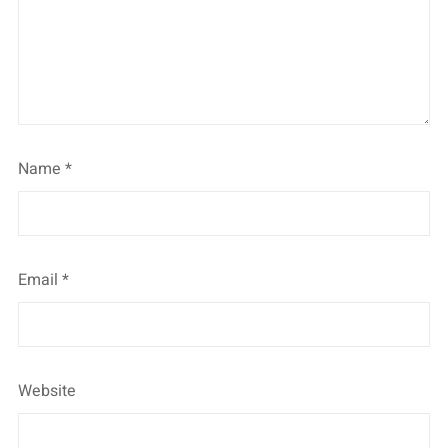
Name
*
Email
*
Website