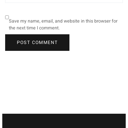
Save my name, email, and website in this browser for
the next time I comment.