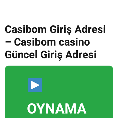
Casibom Giriş Adresi
– Casibom casino
Güncel Giriş Adresi
OYNAMA