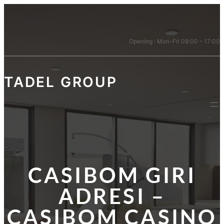
Skip
to
content
Opening : Mon-Fri 08:00 – 17:00
TADEL GROUP
CASIBOM GIRI
ADRESI –
CASIBOM CASINO