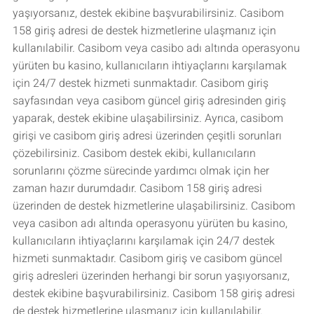
yaşıyorsanız, destek ekibine başvurabilirsiniz. Casibom
158 giriş adresi de destek hizmetlerine ulaşmanız için
kullanılabilir. Casibom veya casibo adı altında operasyonu
yürüten bu kasino, kullanıcıların ihtiyaçlarını karşılamak
için 24/7 destek hizmeti sunmaktadır. Casibom giriş
sayfasından veya casibom güncel giriş adresinden giriş
yaparak, destek ekibine ulaşabilirsiniz. Ayrıca, casibom
girişi ve casibom giriş adresi üzerinden çeşitli sorunları
çözebilirsiniz. Casibom destek ekibi, kullanıcıların
sorunlarını çözme sürecinde yardımcı olmak için her
zaman hazır durumdadır. Casibom 158 giriş adresi
üzerinden de destek hizmetlerine ulaşabilirsiniz. Casibom
veya casibon adı altında operasyonu yürüten bu kasino,
kullanıcıların ihtiyaçlarını karşılamak için 24/7 destek
hizmeti sunmaktadır. Casibom giriş ve casibom güncel
giriş adresleri üzerinden herhangi bir sorun yaşıyorsanız,
destek ekibine başvurabilirsiniz. Casibom 158 giriş adresi
de destek hizmetlerine ulaşmanız için kullanılabilir.