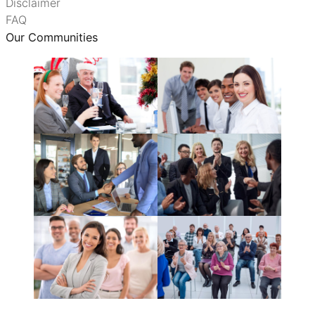
Disclaimer
FAQ
Our Communities