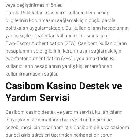
veya değiştirilmesini önler.
Parola Politikaları: Casibom, kullanıcıların hesap
bilgilerinin korunmasını sağlamak için güçlü parola
politikaları uygulamaktadır. Bu, kullanıcıların hesaplarının
yanlış kişiler tarafından kullanılmamasını sağlar.
Two-Factor Authentication (2FA): Casibom, kullanıcıların
hesaplarının ve bilgilerinin korunmasını sağlamak için
two-factor authentication (2FA) uygulamaktadır. Bu,
kullanıcıların hesaplarının yanlış kişiler tarafından
kullanılmamasını sağlar.
Casibom Kasino Destek ve
Yardım Servisi
Casibom casino destek ve yardım servisi, kullanıcıların
ihtiyaçlarını ve sorunlarını hızlı ve etkin bir şekilde
çözebilmesi için tasarlanmıştır. Casibom giriş ve casibom
güncel giriş adresleri üzerinden herhangi bir sorun