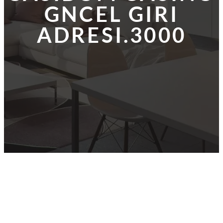
GNCEL GIRI
ADRESI.3000