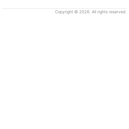
Copyright © 2026. All rights reserved.