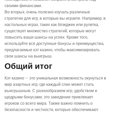
своими финансами.
Во-вторых, очень полезно изучать различные
стратегии для игр, в которые вы играете. Например, в
настольных играх, таких как блэкджек или рулетка,
существует множество стратегий, которые могут
повысить ваши шансы на успех. Кроме того,
используйте все доступные бонусы и преимущества,
предлагаемые кэт казино, чтобы максимизировать
свои шансы на выигрыш.
Общий итог
Кэт казино — это уникальная возможность окунуться в
мир азартных игр, где каждый спин может стать
выигрышным. С разнообразием игр, удобством и
щедрыми бонусами, это заведение привлекает
игроков со всего мира. Также важно помнить о
безопасности и честности, которые обеспечивают