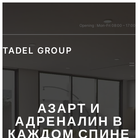
Skip
to
content
Opening : Mon-Fri 08:00 – 17:00
TADEL GROUP
АЗАРТ И
АДРЕНАЛИН В
КАЖДОМ СПИНЕ