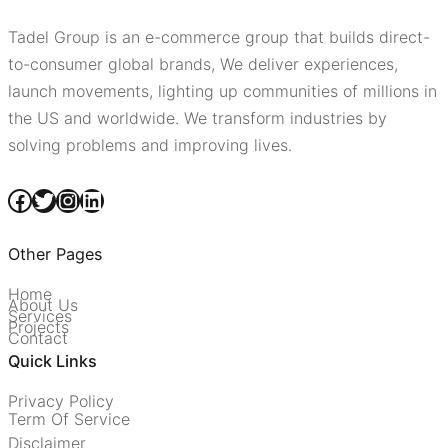
Tadel Group is an e-commerce group that builds direct-
to-consumer global brands, We deliver experiences,
launch movements, lighting up communities of millions in
the US and worldwide. We transform industries by
solving problems and improving lives.
Facebook
Twitter
Instagram
LinkedIn
Other Pages
Home
About Us
Services
Projects
Contact
Quick Links
Privacy Policy
Term Of Service
Disclaimer