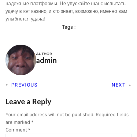
надежные платформы. Не упускайте шанс испытать
удачу в кэт казино, и кто знает, возможно, именно вам
улыбнется удача!
Tags :
AUTHOR
admin
«
PREVIOUS
NEXT
»
Leave a Reply
Your email address will not be published.
Required fields
are marked
*
Comment
*