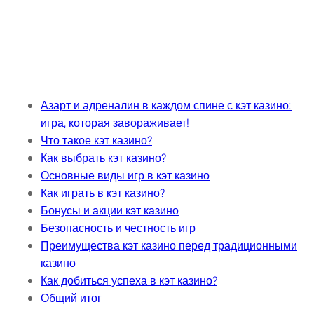
Азарт и адреналин в каждом спине с кэт казино:
игра, которая завораживает!
Что такое кэт казино?
Как выбрать кэт казино?
Основные виды игр в кэт казино
Как играть в кэт казино?
Бонусы и акции кэт казино
Безопасность и честность игр
Преимущества кэт казино перед традиционными
казино
Как добиться успеха в кэт казино?
Общий итог