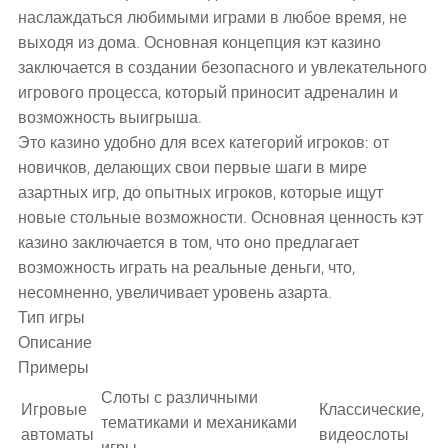
наслаждаться любимыми играми в любое время, не
выходя из дома. Основная концепция кэт казино
заключается в создании безопасного и увлекательного
игрового процесса, который приносит адреналин и
возможность выигрыша.
Это казино удобно для всех категорий игроков: от
новичков, делающих свои первые шаги в мире
азартных игр, до опытных игроков, которые ищут
новые стольные возможности. Основная ценность кэт
казино заключается в том, что оно предлагает
возможность играть на реальные деньги, что,
несомненно, увеличивает уровень азарта.
Тип игры
Описание
Примеры
Слоты с различными
Игровые
Классические,
тематиками и механиками
автоматы
видеослоты