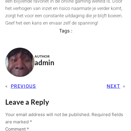
een blijvende favoriet in de online gaming wereld is. Door
het verhogen van inzet en risico naarmate je verder komt,
zorgt het voor een constante uitdaging die je blijft boeien.
Geef het een kans en ervaar zelf de spanning!
Tags :
AUTHOR
admin
«
PREVIOUS
NEXT
»
Leave a Reply
Your email address will not be published.
Required fields
are marked
*
Comment
*