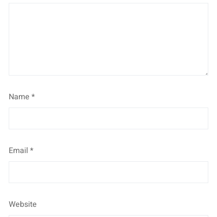
Name
*
Email
*
Website