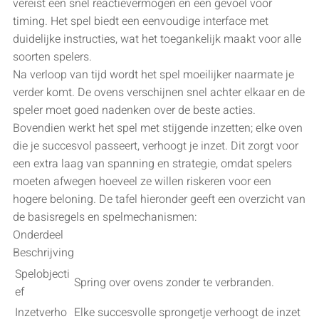
vereist een snel reactievermogen en een gevoel voor
timing. Het spel biedt een eenvoudige interface met
duidelijke instructies, wat het toegankelijk maakt voor alle
soorten spelers.
Na verloop van tijd wordt het spel moeilijker naarmate je
verder komt. De ovens verschijnen snel achter elkaar en de
speler moet goed nadenken over de beste acties.
Bovendien werkt het spel met stijgende inzetten; elke oven
die je succesvol passeert, verhoogt je inzet. Dit zorgt voor
een extra laag van spanning en strategie, omdat spelers
moeten afwegen hoeveel ze willen riskeren voor een
hogere beloning. De tafel hieronder geeft een overzicht van
de basisregels en spelmechanismen:
Onderdeel
Beschrijving
Spelobjecti
Spring over ovens zonder te verbranden.
ef
Inzetverho
Elke succesvolle sprongetje verhoogt de inzet