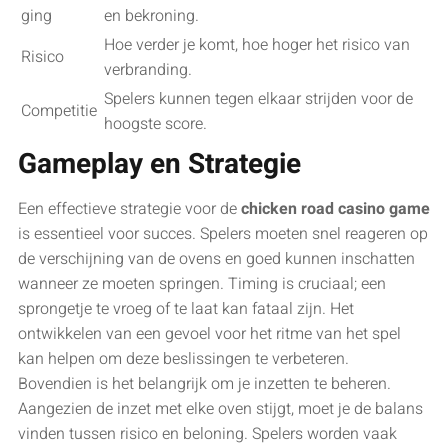
ging
en bekroning.
Hoe verder je komt, hoe hoger het risico van
Risico
verbranding.
Spelers kunnen tegen elkaar strijden voor de
Competitie
hoogste score.
Gameplay en Strategie
Een effectieve strategie voor de
chicken road casino game
is essentieel voor succes. Spelers moeten snel reageren op
de verschijning van de ovens en goed kunnen inschatten
wanneer ze moeten springen. Timing is cruciaal; een
sprongetje te vroeg of te laat kan fataal zijn. Het
ontwikkelen van een gevoel voor het ritme van het spel
kan helpen om deze beslissingen te verbeteren.
Bovendien is het belangrijk om je inzetten te beheren.
Aangezien de inzet met elke oven stijgt, moet je de balans
vinden tussen risico en beloning. Spelers worden vaak