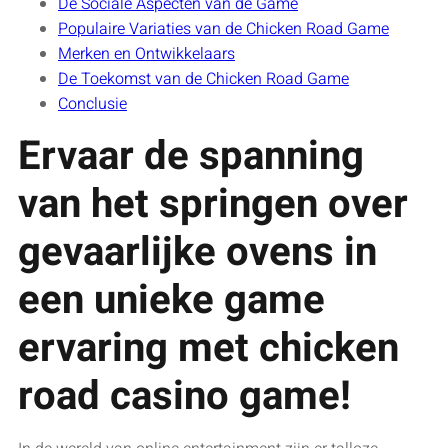
De Sociale Aspecten van de Game
Populaire Variaties van de Chicken Road Game
Merken en Ontwikkelaars
De Toekomst van de Chicken Road Game
Conclusie
Ervaar de spanning
van het springen over
gevaarlijke ovens in
een unieke game
ervaring met chicken
road casino game!