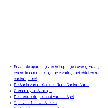
Ervaar de spanning van het springen over gevaarlijke
ovens in een unieke game ervaring met chicken road
casino game!
De Basis van de Chicken Road Casino Game
Gameplay en Strategie
De aantrekkingskracht van het Spel
Tips voor Nieuwe Spelers