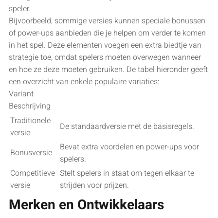
speler.
Bijvoorbeeld, sommige versies kunnen speciale bonussen
of power-ups aanbieden die je helpen om verder te komen
in het spel. Deze elementen voegen een extra biedtje van
strategie toe, omdat spelers moeten overwegen wanneer
en hoe ze deze moeten gebruiken. De tabel hieronder geeft
een overzicht van enkele populaire variaties:
Variant
Beschrijving
Traditionele
De standaardversie met de basisregels.
versie
Bevat extra voordelen en power-ups voor
Bonusversie
spelers.
Competitieve
Stelt spelers in staat om tegen elkaar te
versie
strijden voor prijzen.
Merken en Ontwikkelaars