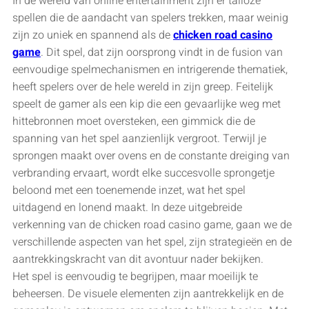
In de wereld van online entertainment zijn er talloze
spellen die de aandacht van spelers trekken, maar weinig
zijn zo uniek en spannend als de
chicken road casino
game
. Dit spel, dat zijn oorsprong vindt in de fusion van
eenvoudige spelmechanismen en intrigerende thematiek,
heeft spelers over de hele wereld in zijn greep. Feitelijk
speelt de gamer als een kip die een gevaarlijke weg met
hittebronnen moet oversteken, een gimmick die de
spanning van het spel aanzienlijk vergroot. Terwijl je
sprongen maakt over ovens en de constante dreiging van
verbranding ervaart, wordt elke succesvolle sprongetje
beloond met een toenemende inzet, wat het spel
uitdagend en lonend maakt. In deze uitgebreide
verkenning van de chicken road casino game, gaan we de
verschillende aspecten van het spel, zijn strategieën en de
aantrekkingskracht van dit avontuur nader bekijken.
Het spel is eenvoudig te begrijpen, maar moeilijk te
beheersen. De visuele elementen zijn aantrekkelijk en de