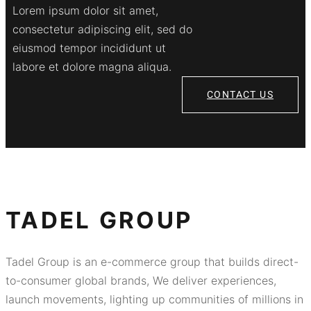
Lorem ipsum dolor sit amet,
consectetur adipiscing elit, sed do
eiusmod tempor incididunt ut
labore et dolore magna aliqua.
CONTACT US
TADEL GROUP
Tadel Group is an e-commerce group that builds direct-
to-consumer global brands, We deliver experiences,
launch movements, lighting up communities of millions in