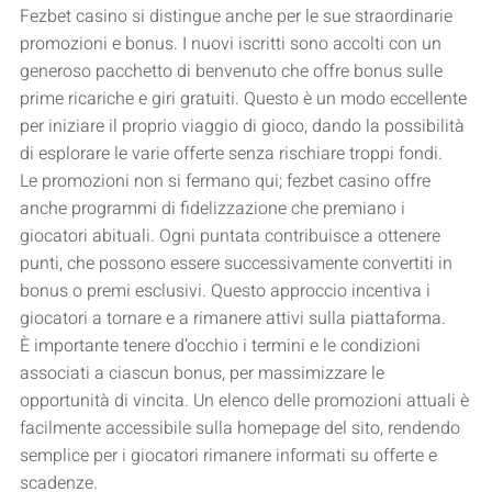
Fezbet casino si distingue anche per le sue straordinarie
promozioni e bonus. I nuovi iscritti sono accolti con un
generoso pacchetto di benvenuto che offre bonus sulle
prime ricariche e giri gratuiti. Questo è un modo eccellente
per iniziare il proprio viaggio di gioco, dando la possibilità
di esplorare le varie offerte senza rischiare troppi fondi.
Le promozioni non si fermano qui; fezbet casino offre
anche programmi di fidelizzazione che premiano i
giocatori abituali. Ogni puntata contribuisce a ottenere
punti, che possono essere successivamente convertiti in
bonus o premi esclusivi. Questo approccio incentiva i
giocatori a tornare e a rimanere attivi sulla piattaforma.
È importante tenere d’occhio i termini e le condizioni
associati a ciascun bonus, per massimizzare le
opportunità di vincita. Un elenco delle promozioni attuali è
facilmente accessibile sulla homepage del sito, rendendo
semplice per i giocatori rimanere informati su offerte e
scadenze.